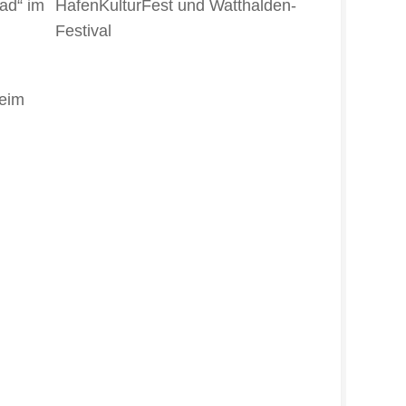
ad“ im
HafenKulturFest und Watthalden-
Festival
heim