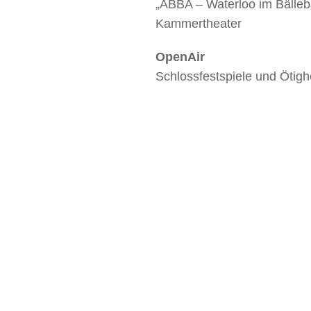
„ABBA – Waterloo im Bälleb
Kammertheater
OpenAir
Schlossfestspiele und Ötig